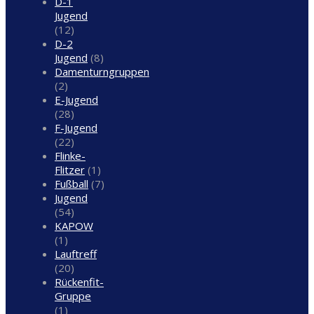
D-1
Jugend
(12)
D-2
Jugend
(8)
Damenturngruppen
(2)
E-Jugend
(28)
F-Jugend
(22)
Flinke-
Flitzer
(1)
Fußball
(7)
Jugend
(54)
KAPOW
(1)
Lauftreff
(20)
Rückenfit-
Gruppe
(1)