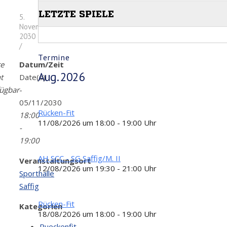
5.
November
2030
/
Termine
te
Datum/Zeit
Aug. 2026
t
Date(s)
fügbar
-
05/11/2030
Rücken-Fit
18:00
11/08/2026 um 18:00 - 19:00 Uhr
-
19:00
AH SCC - SG Saffig/M. II
Veranstaltungsort
12/08/2026 um 19:30 - 21:00 Uhr
Sporthalle
Saffig
Rücken-Fit
Kategorien
18/08/2026 um 18:00 - 19:00 Uhr
Rueckenfit