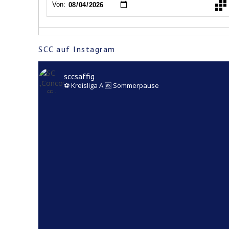
SCC auf Instagram
sccsaffig
⚽️ Kreisliga A
🆚️ Sommerpause