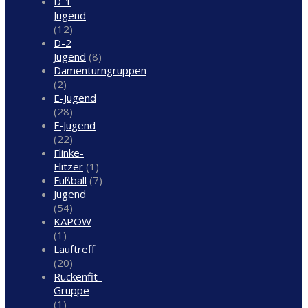
D-1
Jugend
(12)
D-2
Jugend
(8)
Damenturngruppen
(2)
E-Jugend
(28)
F-Jugend
(22)
Flinke-
Flitzer
(1)
Fußball
(7)
Jugend
(54)
KAPOW
(1)
Lauftreff
(20)
Rückenfit-
Gruppe
(1)