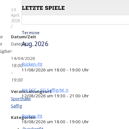
14.
April
2026
/
Termine
te
Datum/Zeit
Aug. 2026
t
Date(s)
fügbar
-
14/04/2026
Rücken-Fit
18:00
11/08/2026 um 18:00 - 19:00 Uhr
-
19:00
AH SCC - SG Saffig/M. II
Veranstaltungsort
12/08/2026 um 19:30 - 21:00 Uhr
Sporthalle
Saffig
Rücken-Fit
Kategorien
18/08/2026 um 18:00 - 19:00 Uhr
Rueckenfit