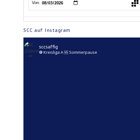
SCC auf Instagram
sccsaffig
⚽️ Kreisliga A
🆚️ Sommerpause