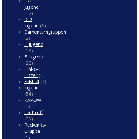
D-1
Jugend
(12)
D-2
Jugend
(8)
Damenturngruppen
(2)
E-Jugend
(28)
F-Jugend
(22)
Flinke-
Flitzer
(1)
Fußball
(7)
Jugend
(54)
KAPOW
(1)
Lauftreff
(20)
Rückenfit-
Gruppe
(1)