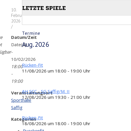
10.
Februar
2026
/
Termine
te
Datum/Zeit
Aug. 2026
t
Date(s)
fügbar
-
10/02/2026
Rücken-Fit
18:00
11/08/2026 um 18:00 - 19:00 Uhr
-
19:00
AH SCC - SG Saffig/M. II
Veranstaltungsort
12/08/2026 um 19:30 - 21:00 Uhr
Sporthalle
Saffig
Rücken-Fit
Kategorien
18/08/2026 um 18:00 - 19:00 Uhr
Rueckenfit