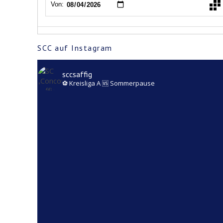
SCC auf Instagram
sccsaffig
⚽️ Kreisliga A
🆚️ Sommerpause